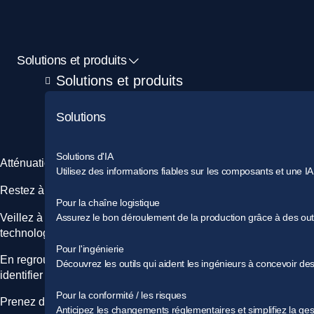
Solutions et produits
Solutions et produits
Solutions
Solutions d'IA
Atténuation proactive des risques liés à la conformité
Utilisez des informations fiables sur les composants et une IA
Restez à la pointe de la conformité mondiale
Pour la chaîne logistique
Veillez à ce que vos composants et matériaux électroniques res
Assurez le bon déroulement de la production grâce à des outils
technologie.
Pour l'ingénierie
En regroupant les données de réglementations essentielles tell
Découvrez les outils qui aident les ingénieurs à concevoir des 
identifier et à atténuer les risques réglementaires potentiels.
Pour la conformité / les risques
Prenez des décisions éclairées, protégez votre entreprise cont
Anticipez les changements réglementaires et simplifiez la ges