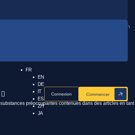
FR
EN
DE
IT
Recherche ouverte
Connexion
Commencer
ES
es substances préoccupantes contenues dans des articles en tant
ZH
JA
Recherche