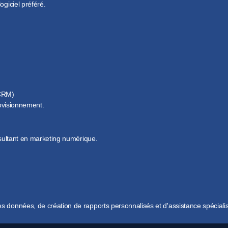
ogiciel préféré.
e décision.
ronnementale et de la durabilité.
SCRM)
rovisionnement.
re de conformité
et
carte réglementaire pour
surveiller les régleme
nsultant en marketing numérique.
e conformité
seurs
s données, de création de rapports personnalisés et d'assistance spéciali