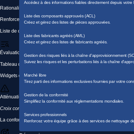
Accédez à des informations fiables directement depuis votre l
Rationaliser les processus de conformité et améliorer la prise d
Liste des composants approuvés (ACL)
Renforcer votre engagement en faveur de la responsabilité envi
Créez et gérez des listes de pièces approuvées.
Liste de contrôle des caractéristiques/avantages
Liste des fabricants agréés (AML)
Créez et gérez des listes de fabricants agréés.
Évaluation en bref
Gestion des risques liés à la chaîne d'approvisionnement (
Suivez les risques et les perturbations liés à la chaîne d'app
Tableau de bord de l'état de conformité
Marché libre
Widgets de conformité (
score de conformité
,
actualités en matiè
Tirez parti des informations exclusives fournies par votre co
Gestion de la conformité
Atténuation des risques de non-conformité
Simplifiez la conformité aux réglementations mondiales.
Croix conformes pour
des flux de travail simplifiés en matière d
Services professionnels
La conformité ESG fournit les rapports publics ESG des fournis
Renforcez votre équipe grâce à des services de nettoyage de