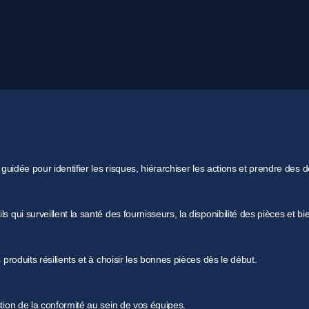
 guidée pour identifier les risques, hiérarchiser les actions et prendre des 
pectent les normes environnementales mondiales grâce à notre g
 qui surveillent la santé des fournisseurs, la disponibilité des pièces et bi
es que RoHS, REACH et POP, notre outil fournit un score de risq
produits résilients et à choisir les bonnes pièces dès le début.
re les risques juridiques et démontrez votre engagement en fav
tion de la conformité au sein de vos équipes.