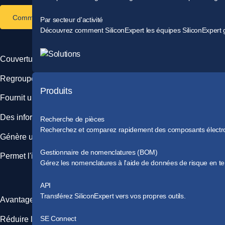
Commencez votre essai gratuit
Par secteur d'activité
Découvrez comment SiliconExpert les équipes SiliconExpert gé
Couverture complète
Regroupe les données de conformité de plusieurs réglement
Produits
Fournit une vue d'ensemble des risques réglementaires associ
Des informations exploitables
Recherche de pièces
Recherchez et comparez rapidement des composants électr
Génère un score de risque de conformité pour quantifier et évalu
Gestionnaire de nomenclatures (BOM)
Permet l'identification proactive des composants à haut risque a
Gérez les nomenclatures à l'aide de données de risque en te
API
Transférez SiliconExpert vers vos propres outils.
Avantages pour les entreprises
SE Connect
Réduire le risque d'amendes, de rappels et d'atteintes à la réput