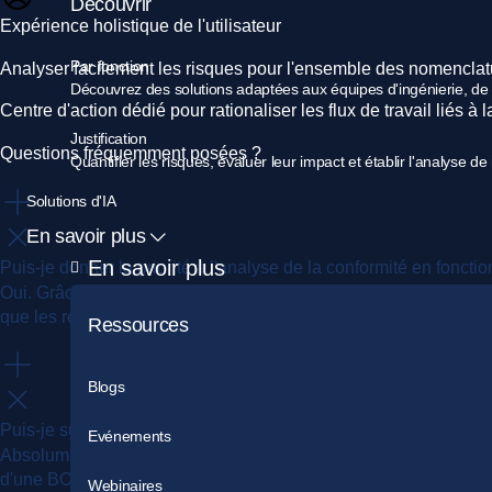
Découvrir
Expérience holistique de l'utilisateur
Par fonction
Analyser facilement les risques pour l'ensemble des nomenclat
Découvrez des solutions adaptées aux équipes d'ingénierie, de c
Centre d'action dédié pour rationaliser les flux de travail liés à 
Justification
Questions fréquemment posées ?
Quantifier les risques, évaluer leur impact et établir l'analyse d
Solutions d'IA
En savoir plus
En savoir plus
Puis-je donner la priorité à l'analyse de la conformité en fonct
Oui. Grâce au filtrage personnalisé de l
'
"Analyse des produits",
que les réglementations de conformité les plus pertinentes pour 
Ressources
Blogs
Puis-je suivre et agir sur les questions de conformité dans plu
Evénements
Absolument. Le système dispose d'un tableau de bord d'analyse e
d'une BOM complète ou de projets entiers. En outre, vous pouv
Webinaires