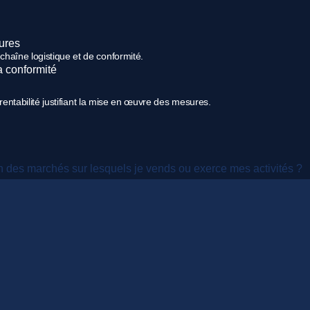
ures
haîne logistique et de conformité.
la conformité
e rentabilité justifiant la mise en œuvre des mesures.
ion des marchés sur lesquels je vends ou exerce mes activités ?
 Compliance Workspace vous permet de définir vos régions de fab
cette région, ce qui vous aide à vous concentrer sur ce qui est 
sieurs nomenclatures ?
t de synthèse, offrant un accès rapide à une évaluation détaillé
ez remplacer vos pièces par des "alternatives conformes" en qu