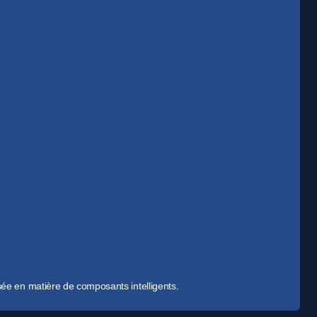
ntations spécifiques à votre lieu d'activité)
sée en matière de composants intelligents.