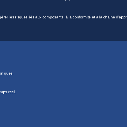
rer les risques liés aux composants, à la conformité et à la chaîne d'appr
ations mondiales, notamment RoHS, REACH et POP.
és à vos composants et matériaux.
oniques.
er les risques potentiels.
fin d'éviter des violations coûteuses.
mps réel.
ation.