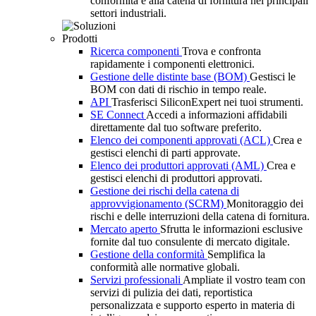
conformità e alla catena di fornitura nei principali
settori industriali.
Prodotti
Ricerca componenti
Trova e confronta
rapidamente i componenti elettronici.
Gestione delle distinte base (BOM)
Gestisci le
BOM con dati di rischio in tempo reale.
API
Trasferisci SiliconExpert nei tuoi strumenti.
SE Connect
Accedi a informazioni affidabili
direttamente dal tuo software preferito.
Elenco dei componenti approvati (ACL)
Crea e
gestisci elenchi di parti approvate.
Elenco dei produttori approvati (AML)
Crea e
gestisci elenchi di produttori approvati.
Gestione dei rischi della catena di
approvvigionamento (SCRM)
Monitoraggio dei
rischi e delle interruzioni della catena di fornitura.
Mercato aperto
Sfrutta le informazioni esclusive
fornite dal tuo consulente di mercato digitale.
Gestione della conformità
Semplifica la
conformità alle normative globali.
Servizi professionali
Ampliate il vostro team con
servizi di pulizia dei dati, reportistica
personalizzata e supporto esperto in materia di