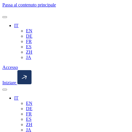
Passa al contenuto principale
Ricerca
aperta
IT
EN
DE
FR
ES
ZH
JA
Accesso
Iniziare
Ricerca
aperta
IT
EN
DE
FR
ES
ZH
JA