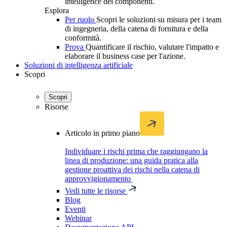
intelligence dei componenti.
Esplora
Per ruolo
Scopri le soluzioni su misura per i team
di ingegneria, della catena di fornitura e della
conformità.
Prova
Quantificare il rischio, valutare l'impatto e
elaborare il business case per l'azione.
Soluzioni di intelligenza artificiale
Scopri
Scopri
Risorse
Articolo in primo piano
Individuare i rischi prima che raggiungano la
linea di produzione: una guida pratica alla
gestione proattiva dei rischi nella catena di
approvvigionamento
Vedi tutte le risorse
Blog
Eventi
Webinar