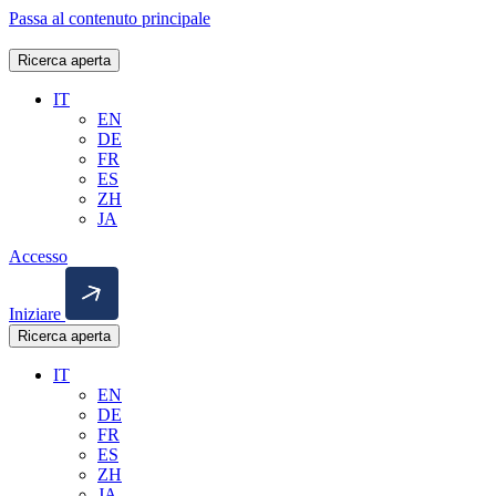
Passa al contenuto principale
Ricerca aperta
IT
EN
DE
FR
ES
ZH
JA
Accesso
Iniziare
Ricerca aperta
IT
EN
DE
FR
ES
ZH
JA