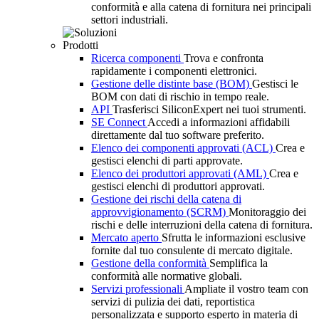
conformità e alla catena di fornitura nei principali
settori industriali.
Prodotti
Ricerca componenti
Trova e confronta
rapidamente i componenti elettronici.
Gestione delle distinte base (BOM)
Gestisci le
BOM con dati di rischio in tempo reale.
API
Trasferisci SiliconExpert nei tuoi strumenti.
SE Connect
Accedi a informazioni affidabili
direttamente dal tuo software preferito.
Elenco dei componenti approvati (ACL)
Crea e
gestisci elenchi di parti approvate.
Elenco dei produttori approvati (AML)
Crea e
gestisci elenchi di produttori approvati.
Gestione dei rischi della catena di
approvvigionamento (SCRM)
Monitoraggio dei
rischi e delle interruzioni della catena di fornitura.
Mercato aperto
Sfrutta le informazioni esclusive
fornite dal tuo consulente di mercato digitale.
Gestione della conformità
Semplifica la
conformità alle normative globali.
Servizi professionali
Ampliate il vostro team con
servizi di pulizia dei dati, reportistica
personalizzata e supporto esperto in materia di